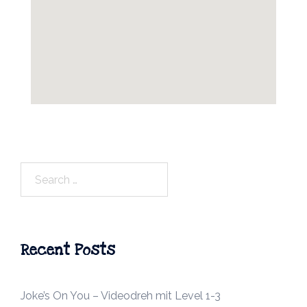
Search
for:
Recent Posts
Joke’s On You – Videodreh mit Level 1-3