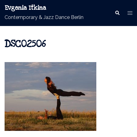
Skip
Evgenia Itkina
to
Contemporary & Jazz Dance Berlin
content
DSC02506