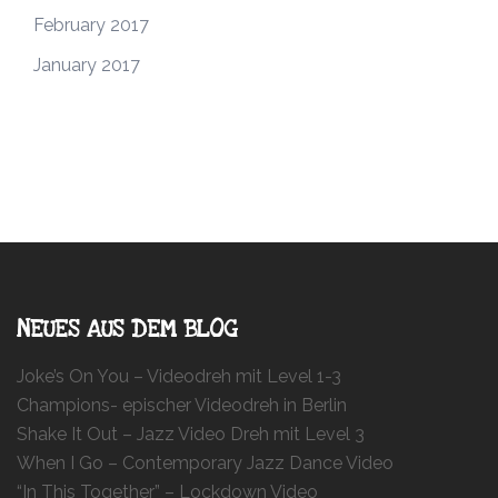
February 2017
January 2017
NEUES AUS DEM BLOG
Joke’s On You – Videodreh mit Level 1-3
Champions- epischer Videodreh in Berlin
Shake It Out – Jazz Video Dreh mit Level 3
When I Go – Contemporary Jazz Dance Video
“In This Together” – Lockdown Video