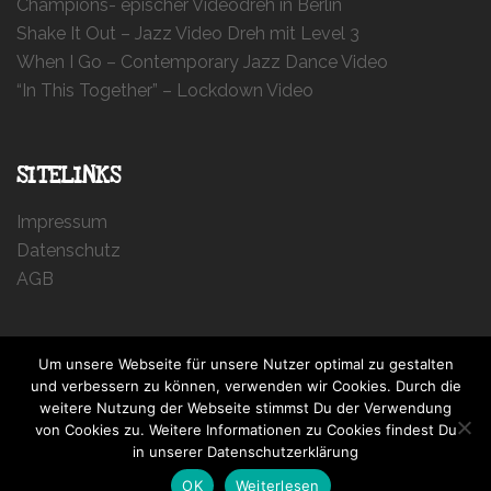
Champions- epischer Videodreh in Berlin
Shake It Out – Jazz Video Dreh mit Level 3
When I Go – Contemporary Jazz Dance Video
“In This Together” – Lockdown Video
SITELINKS
Impressum
Datenschutz
AGB
ANMELDUNG ZUM NEWSLETTER
Um unsere Webseite für unsere Nutzer optimal zu gestalten
und verbessern zu können, verwenden wir Cookies. Durch die
weitere Nutzung der Webseite stimmst Du der Verwendung
von Cookies zu. Weitere Informationen zu Cookies findest Du
in unserer Datenschutzerklärung
© 2026 Evgenia Itkina. Proudly powered by
Sydney
OK
Weiterlesen