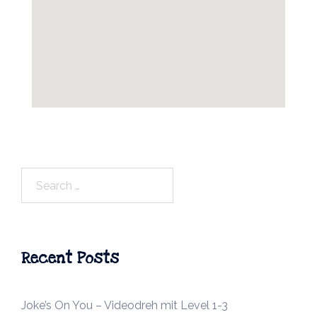
Search
for:
Recent Posts
Joke’s On You – Videodreh mit Level 1-3