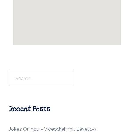
Search
for:
Recent Posts
Joke’s On You – Videodreh mit Level 1-3